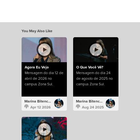
You May Also Like
Agora Eu Vejo
O Que Você Vê?
Mensagem do dia 12 de
Mensagem do dia 24
abril de 2026 no
de agosto de 2025 no
campus Zona Sul.
campus Zona Sul.
Marina Bitencourt
Marina Bitencourt
Apr 12 2026
Aug 24 2025