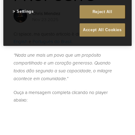
Settings
Reject All
Chris Mendez
Nov 23 2025
Accept All Cookies
Ci spiace, ma questo articolo è disponibile soltanto in
English
e
Português do Brasil
.
“Nada une mais um povo que um propósito
compartilhado e um coração generoso. Quando
todos dão segundo a sua capacidade, o milagre
acontece em comunidade.”
Ouça a mensagem completa clicando no player
abaixo: