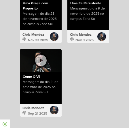
Uma Graça com
Uma Fé Persistente
Propósito
Mensagem do dia 9 de
Mensagem do dia 23
novembro de 2025 no
de novembro de 2025
campus Zona Sul.
no campus Zona Sul.
Chris Mendez
Chris Mendez
Nov 23 2025
Nov 9 2025
Como O Vê
Mensagem do dia 21 de
setembro de 2025 no
campus Zona Sul.
Chris Mendez
Sep 21 2025