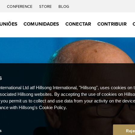
C
CONFERENCE
STORE
BLOG
UNIÕES
COMUNIDADES
CONECTAR
CONTRIBUIR
S
nternational Ltd atf Hillsong International, "Hillsong", uses cookies on 
ssociated Hillsong websites. By accepting the use of cookies on Hills
 you permit us to collect and use data from your activity on the devi
ance with Hillsong's Cookie Policy.
s
Reje