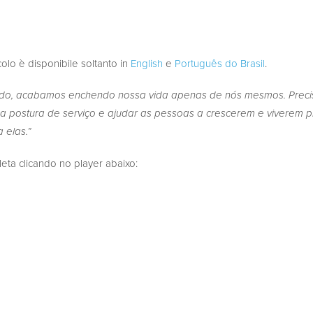
colo è disponibile soltanto in
English
e
Português do Brasil
.
do, acabamos enchendo nossa vida apenas de nós mesmos. Preci
ma postura de serviço e ajudar as pessoas a crescerem e viverem 
 elas.”
a clicando no player abaixo: