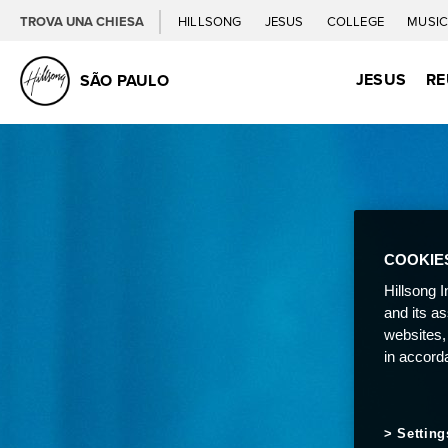
TROVA UNA CHIESA
HILLSONG
JESUS
COLLEGE
MUSI
JESUS
RE
SÃO PAULO
COOKIE
Hillsong I
and its a
websites,
in accord
Setting