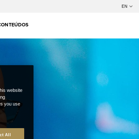
CONTEÚDOS
this website
ong
ces you use
ct All