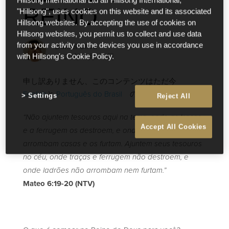
Hillsong International Ltd atf Hillsong International,
REINO
"Hillsong", uses cookies on this website and its associated
Hillsong websites. By accepting the use of cookies on
Hillsong websites, you permit us to collect and use data
Daniel Oliva
from your activity on the devices you use in accordance
2022年 11月 26日
with Hillsong's Cookie Policy.
申し訳ありません、このコンテンツはただ今
English
と
Português do Brasil
のみです。
Settings
Reject All
“Não ajuntem tesouros aqui na terra, onde as traças
Accept All Cookies
e a ferrugem os destroem, e onde ladrões
arrombam casas e os furtam. Ajuntem seus tesouros
no céu, onde traças e ferrugem não destroem, e
onde ladrões não arrombam nem furtam.”
Mateo 6:19-20 (NTV)