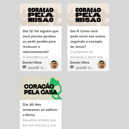
Dia 12: Há alguém que
Dia 4: Como você
você precise perdoar
pode servir aos outros
ou pedir perdão para
seguindo o exemplo
restaurar o
de Jesus?
relacionamento?
O propósito do
A importância do
discípulo é servir aos
perdão na comunidade.
outros.
Daniel Oliva
Daniel Oliva
2024年 11月 15日
2024年 11月 7日
Dia 20: Nós
semeamos ao edificar
o Reino
Devemos lembrar que
Ele nos ensinou a orar