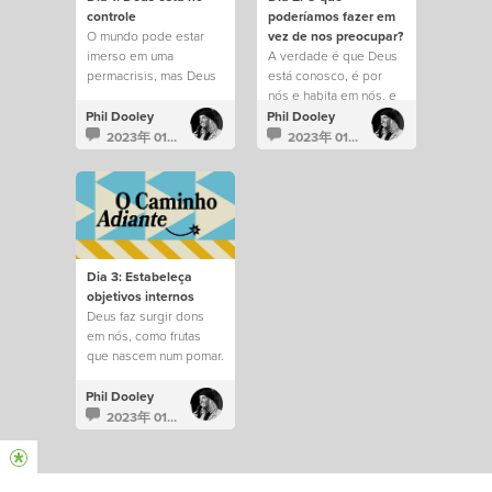
controle
poderíamos fazer em
O mundo pode estar
vez de nos preocupar?
imerso em uma
A verdade é que Deus
permacrisis, mas Deus
está conosco, é por
permanece no controle
nós e habita em nós, e
de tudo.
saber disso muda tudo.
Phil Dooley
Phil Dooley
2023年 01月 1日
2023年 01月 1日
Dia 3: Estabeleça
objetivos internos
Deus faz surgir dons
em nós, como frutas
que nascem num pomar.
Phil Dooley
2023年 01月 1日