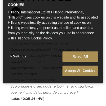
COOKIES
Phil Dooley
Hillsong International Ltd atf Hillsong International,
2023年 01月 1日
"Hillsong", uses cookies on this website and its associated
Hillsong websites. By accepting the use of cookies on
申し訳ありません、このコンテンツはただ今
Hillsong websites, you permit us to collect and use data
English
と
Português do Brasil
のみです。
from your activity on the devices you use in accordance
with Hillsong's Cookie Policy.
“Com quem vocês vão me comparar?
Quem se assemelha a mim?”, pergunta o Santo.
Ergam os olhos e olhem para as alturas.
Settings
Reject All
Quem criou tudo isso?
Aquele que põe em marcha cada estrela do seu
Accept All Cookies
exército celestial,
e a todas chama pelo nome.
Tão grande é o seu poder e tão imensa a sua força,
que nenhuma delas deixa de comparecer!
Isaías 40:25-26 (NVI)