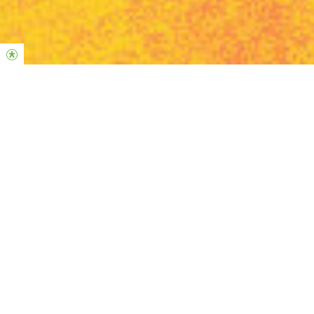
O QUE É O
CASA ABERTA?
O Casa Aberta é um evento para pastores, líderes e todos
querem crescer na sua jornada de liderança e serviço na
igreja local. Nosso desejo é compartilhar sobre liderança e
construir relacionamentos com pessoas com a mesma visão
de Reino.
Durante esses dias juntos, confiamos que seremos