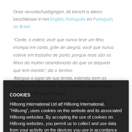
Onze verontschuldigingen, dit bericht is alleen
beschikbaar in het
English
,
Português
en
Português
do Brasil
.
“Cante, ó estéril, você que nunca teve um filho;
irrompa em canto, grite de alegria, você que nunca
esteve em trabalho de parto; porque mais são os
filhos da mulher abandonada do que os daquela
que tem marido”, diz o Senhor.
“Alargue o lugar de sua tenda, estenda bem as
cortinas de sua tenda, não o impeça; estique suas
cordas, firme suas estacas.
COOKIES
Pois você se estenderá para a direita e para a
Hillsong International Ltd atf Hillsong International,
esquerda; seus descendentes desapossarão nações
"Hillsong", uses cookies on this website and its associated
e se instalarão em suas cidades abandonadas. ”
Hillsong websites. By accepting the use of cookies on
Hillsong websites, you permit us to collect and use data
“Não tenha medo; você não sofrerá vergonha. Não
from your activity on the devices you use in accordance
tema o constrangimento; você não será humilhada.