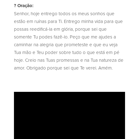
? Oração:
Senhor, hoje entrego todos os meus sonhos que
estão em ruínas para Ti. Entrego minha vida para que
possas reedificá-la em glória, porque sei que
somente Tu podes fazê-lo. Peço que me ajudes a
caminhar na alegria que prometeste e que eu veja
Tua mão e Teu poder sobre tudo o que está em pé
hoje. Creio nas Tuas promessas e na Tua natureza de
amor. Obrigado porque sei que Te verei. Amém.