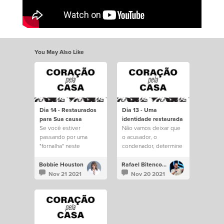
You May Also Like
Dia 14 - Restaurados
Dia 13 - Uma
para Sua causa
identidade restaurada
Se você estiver
Não vamos deixar que
passando por uma
o acusador, o
"fornalha" neste
condenador, determine
momento, lembre-se de
a nossa identidade
que Cristo está com
pelos nossos erros.
Bobbie Houston
Rafael Bitencourt
você
Nov 21 2021
Nov 20 2021