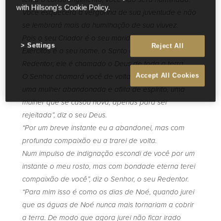
with Hillsong's Cookie Policy.
Você esquecerá a vergonha de sua juventude e não
se lembrará mais da humilhação de sua viuvez.
Pois o seu Criador é o seu marido, o Senhor dos
Settings
Reject All
Exércitos é o seu nome, o Santo de Israel é seu
Redentor; ele é chamado o Deus de toda a terra.
Accept All Cookies
O Senhor chamará você de volta como se você fosse
uma mulher abandonada e aflita de espírito, uma
mulher que se casou nova, apenas para ser
rejeitada”, diz o seu Deus.
“Por um breve instante eu a abandonei, mas com
profunda compaixão eu a trarei de volta.
Num impulso de indignação escondi de você por um
instante o meu rosto, mas com bondade eterna terei
compaixão de você”, diz o Senhor, o seu Redentor.
“Para mim isso é como os dias de Noé, quando jurei
que as águas de Noé nunca mais tornariam a cobrir
a terra. De modo que agora jurei não ficar irado