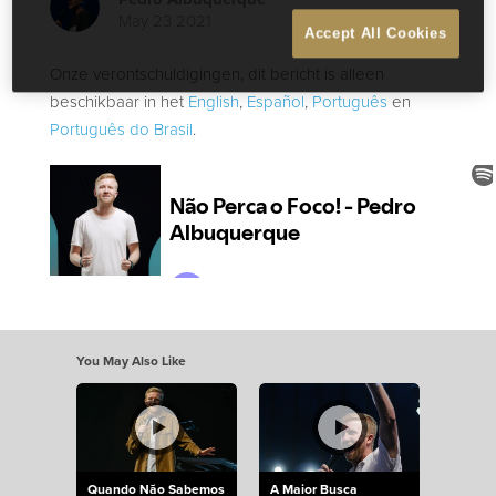
May 23 2021
Accept All Cookies
Onze verontschuldigingen, dit bericht is alleen
beschikbaar in het
English
,
Español
,
Português
en
Português do Brasil
.
You May Also Like
Quando Não Sabemos
A Maior Busca