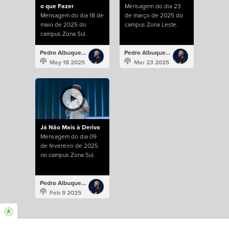
o que Fazer
Mensagem do dia 23
Mensagem do dia 18 de
de março de 2025 do
maio de 2025 do
campus Zona Leste.
campus Zona Sul.
Pedro Albuquerque
Pedro Albuquerque
May 18 2025
Mar 23 2025
Já Não Mais à Deriva
Mensagem do dia 09
de fevereiro de 2025
no campus Zona Sul.
Pedro Albuquerque
Feb 9 2025