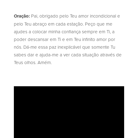
Oração:
Pai, obrigado pelo Teu amor incondicional e
pelo Teu abraço em cada estação. Peço que me
ajudes a colocar minha confiança sempre em Ti, a
poder descansar em Ti e em Teu infinito amor por
nós. Dá-me essa paz inexplicável que somente Tu
sabes dar e ajuda-me a ver cada situação através de
Teus olhos. Amém.