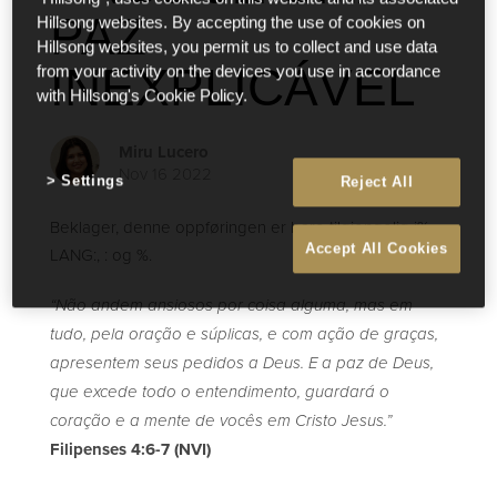
PAZ
Hillsong websites. By accepting the use of cookies on
Hillsong websites, you permit us to collect and use data
INEXPLICÁVEL
from your activity on the devices you use in accordance
with Hillsong's Cookie Policy.
Miru Lucero
Nov 16 2022
Settings
Reject All
Beklager, denne oppføringen er bare tilgjengelig i%
Accept All Cookies
LANG:, : og %.
“Não andem ansiosos por coisa alguma, mas em
tudo, pela oração e súplicas, e com ação de graças,
apresentem seus pedidos a Deus. E a paz de Deus,
que excede todo o entendimento, guardará o
coração e a mente de vocês em Cristo Jesus.”
Filipenses 4:6-7 (NVI)