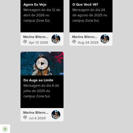
Agora Eu Vejo
O Que Você Vê?
Mensagem do dia 12 de
Mensagem do dia 24
abril de 2026 no
de agosto de 2025 no
campus Zona Sul.
campus Zona Sul.
Marina Bitencourt
Marina Bitencourt
Apr 12 2026
Aug 24 2025
Do Auge ao Limite
Mensagem do dia 6 de
julho de 2025 do
campus Zona Sul.
Marina Bitencourt
Jul 6 2025