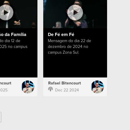
o da Família
De Fé em Fé
o dia 12 de
Mensagem do dia 22 de
2025 no campus
dezembro de 2024 no
campus Zona Sul.
ncourt
Rafael Bitencourt
2025
Dec 22 2024