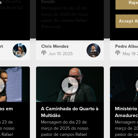
Saúde
que Fazer
 6 de julho
s
Reje
us Zona Sul.
Mensagem do dia 23 de
Mensagem do
março de 2025 do nosso
de 2025 do 
pastor de campos Rafael
Accept A
Bitencourt.
rt
Chris Mendez
Pedro Albu
Jun 10 2025
May 18 
vas em
A Caminhada do Quarto à
Ministério
Multidão
Amadurec
 23 de
Mensagem do dia 23 de
Mensagem d
o nosso
março de 2025 do nosso
março de 2
 Rafael
pastor de campos Rafael
pastor de c