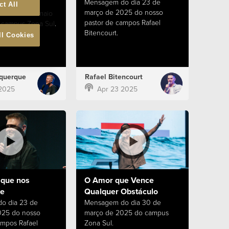
Mensagem do dia 23 de
ct All
março de 2025 do nosso
 dia 18 de maio
pastor de campos Rafael
campus Zona Sul.
Bitencourt.
ll Cookies
querque
Rafael Bitencourt
2025
Apr 23 2025
 que nos
O Amor que Vence
e
Qualquer Obstáculo
o dia 23 de
Mensagem do dia 30 de
025 do nosso
março de 2025 do campus
ampos Rafael
Zona Sul.