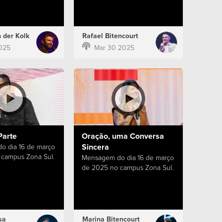
 der Kolk
Rafael Bitencourt
025
Mar 30 2025
Parte
Oração, uma Conversa
Sincera
o dia 16 de março
campus Zona Sul.
Mensagem do dia 16 de março
de 2025 no campus Zona Sul.
sa
Marina Bitencourt