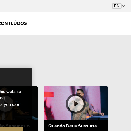
CONTEÚDOS
this website
ong
ces you use
ão Sabemos o
Quando Deus Sussurra