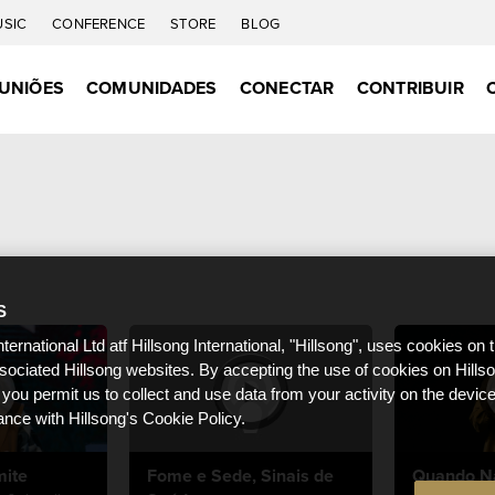
USIC
CONFERENCE
STORE
BLOG
UNIÕES
COMUNIDADES
CONECTAR
CONTRIBUIR
S
nternational Ltd atf Hillsong International, "Hillsong", uses cookies on 
ssociated Hillsong websites. By accepting the use of cookies on Hills
 you permit us to collect and use data from your activity on the devi
ance with Hillsong's Cookie Policy.
mite
Fome e Sede, Sinais de
Quando N