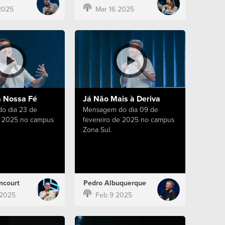
2025
Mar 16 2025
 Nossa Fé
Já Não Mais à Deriva
o dia 23 de
Mensagem do dia 09 de
e 2025 no campus
fevereiro de 2025 no campus
Zona Sul.
ncourt
Pedro Albuquerque
 2025
Feb 9 2025