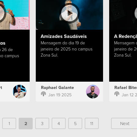
Amizades Saudáveis
A Redençã
tos
Mensagem do dia 19 de
Mensagem d
janeiro de 2025 no campus
janeiro de 
 26 de
Zona Sul.
Zona Sul.
 no campus
t
Raphael Galante
Rafael Bite
Jan 19 2025
Jan 12 
1
2
3
4
5
11
Next