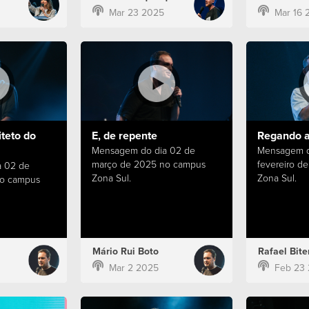
Mar 23 2025
Mar 16 
iteto do
E, de repente
Regando a
Mensagem do dia 02 de
Mensagem d
março de 2025 no campus
fevereiro d
 02 de
Zona Sul.
Zona Sul.
no campus
Mário Rui Boto
Rafael Bite
Mar 2 2025
Feb 23