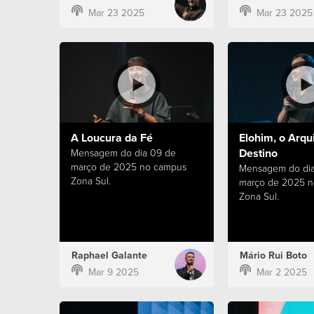
Mar 23 2025
Mar 23 2025
A Loucura da Fé
Elohim, o Arqu
Destino
Mensagem do dia 09 de
março de 2025 no campus
Mensagem do dia
Zona Sul.
março de 2025 
Zona Sul.
Raphael Galante
Mário Rui Boto
Mar 9 2025
Mar 2 2025