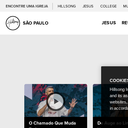
ENCONTRE UMA IGREJA
HILLSONG
JESUS
COLLEGE
M
JESUS
RE
SÃO PAULO
COOKIE
Hillsong I
and its a
websites,
in accord
O Chamado Que Muda
Do Auge ao Li