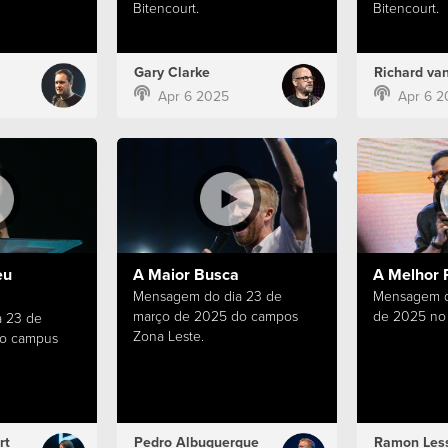
Bitencourt.
Bitencourt.
Gary Clarke
Richard van
Apr 6 2025
Apr 6 2
eu
A Maior Busca
A Melhor 
Mensagem do dia 23 de
Mensagem d
março de 2025 do campos
de 2025 no 
 23 de
Zona Leste.
do campus
rt
Pedro Albuquerque
Ramon Les