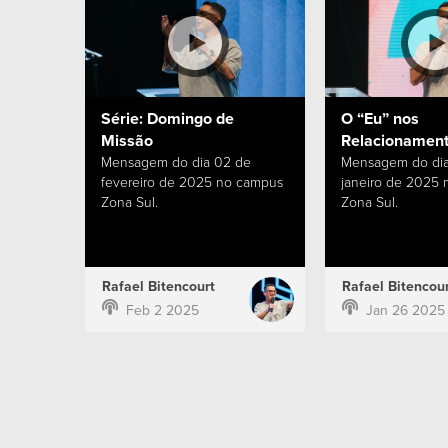
Série: Domingo de
O “Eu” nos
Missão
Relacionamen
Mensagem do dia 02 de
Mensagem do dia
fevereiro de 2025 no campus
janeiro de 2025
Zona Sul.
Zona Sul.
Rafael Bitencourt
Rafael Bitencour
Feb 2 2025
Jan 26 2025