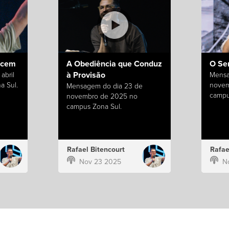
ecem
A Obediência que Conduz
O Se
à Provisão
abril
Mensa
a Sul.
novem
Mensagem do dia 23 de
campu
novembro de 2025 no
campus Zona Sul.
Rafael Bitencourt
Rafae
Nov 23 2025
N