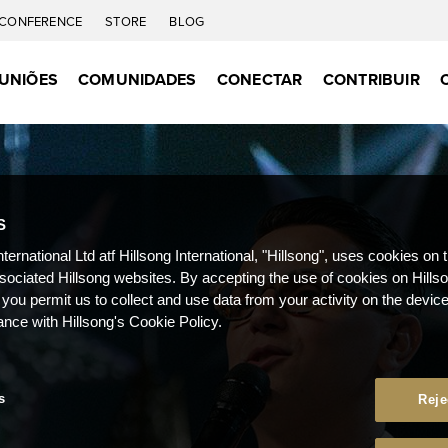
CONFERENCE
STORE
BLOG
UNIÕES
COMUNIDADES
CONECTAR
CONTRIBUIR
S
nternational Ltd atf Hillsong International, "Hillsong", uses cookies on 
ssociated Hillsong websites. By accepting the use of cookies on Hills
 you permit us to collect and use data from your activity on the devi
ance with Hillsong's Cookie Policy.
s
Reje