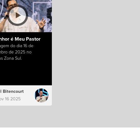
nhor é Meu Pastor
gem do dia 16 de
bro de 2025 no
s Zona Sul.
l Bitencourt
ov 16 2025