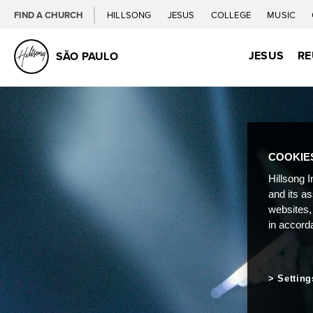
FIND A CHURCH
HILLSONG
JESUS
COLLEGE
MUSIC
JESUS
RE
SÃO PAULO
COOKIE
Hillsong I
and its a
websites,
in accord
Setting