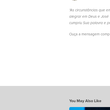
“As circunstâncias que 
alegrar em Deus e José e
cumpriu Sua palavra e p
Ouça a mensagem complet
You May Also Like