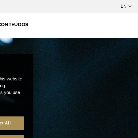
CONTEÚDOS
this website
ong
ces you use
ct All