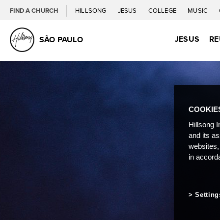
FIND A CHURCH
HILLSONG
JESUS
COLLEGE
MUSIC
JESUS
RE
SÃO PAULO
COOKIE
Hillsong I
and its a
websites,
in accord
Setting