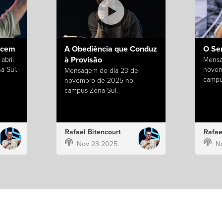
ecem
A Obediência que Conduz
O Se
à Provisão
abril
Mensa
a Sul.
novem
Mensagem do dia 23 de
campu
novembro de 2025 no
campus Zona Sul.
Rafael Bitencourt
Rafae
Nov 23 2025
N