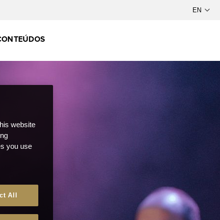
CONTEÚDOS
this website
ong
ces you use
ct All