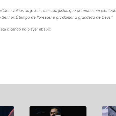
xistem velhos ou jovens, mas sim justos que permanecem plantad
o Senhor. É tempo de florescer e proclamar a grandeza de Deus.”
a clicando no player abaixo: