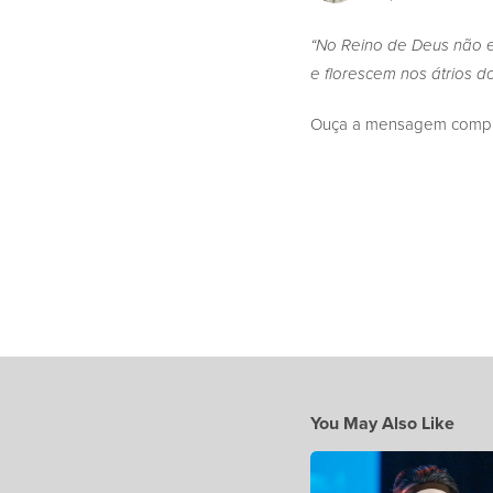
“No Reino de Deus não e
e florescem nos átrios d
Ouça a mensagem complet
You May Also Like