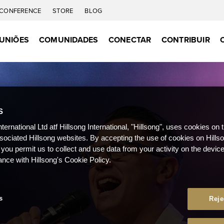
CONFERENCE
STORE
BLOG
UNIÕES
COMUNIDADES
CONECTAR
CONTRIBUIR
S
nternational Ltd atf Hillsong International, "Hillsong", uses cookies on 
ssociated Hillsong websites. By accepting the use of cookies on Hills
 you permit us to collect and use data from your activity on the devi
ance with Hillsong's Cookie Policy.
s
Reje