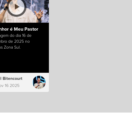
nhor é Meu Pastor
gem do dia 16 de
bro de 2025 no
s Zona Sul.
l Bitencourt
ov 16 2025