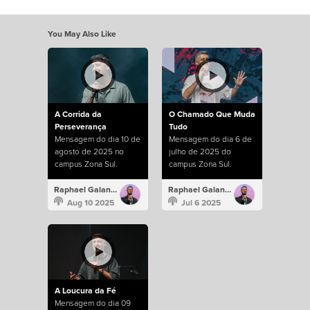
You May Also Like
A Corrida da
O Chamado Que Muda
Perseverança
Tudo
Mensagem do dia 10 de
Mensagem do dia 6 de
agosto de 2025 no
julho de 2025 do
campus Zona Sul.
campus Zona Sul.
Raphael Galante
Raphael Galante
Aug 10 2025
Jul 6 2025
A Loucura da Fé
Mensagem do dia 09