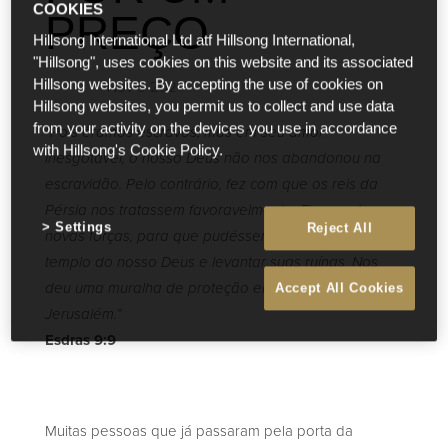
COOKIES
PREÇO
Hillsong International Ltd atf Hillsong International,
"Hillsong", uses cookies on this website and its associated
Nov 9 2021
Hillsong websites. By accepting the use of cookies on
Hillsong websites, you permit us to collect and use data
from your activity on the devices you use in accordance
“Pois éramos escravos, mas em seu amor
with Hillsong's Cookie Policy.
inesgotável, o nosso Deus não nos abandonou na
escravidão. Pelo contrário, fez com que os reis da
Pérsia nos tratassem favoravelmente. Ele nos deu
Settings
Reject All
novas forças, para que pudéssemos reconstruir o
templo do nosso Deus e levantar suas ruínas. Nos
deu uma muralha de proteção em Judá e em
Accept All Cookies
Jerusalém.”
Esdras 9:9
Muitas pessoas que já passaram pela porta da