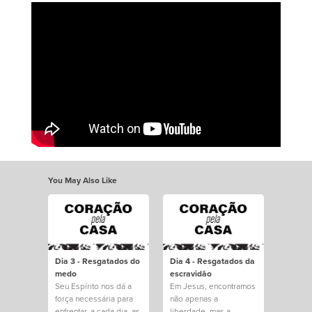
You May Also Like
Dia 3 - Resgatados do
Dia 4 - Resgatados da
medo
escravidão
Seu Espírito nos dá a
Em Jesus, encontramos
força necessária para
não apenas a
enfrentar, a cada dia, as
liberdade, mas a