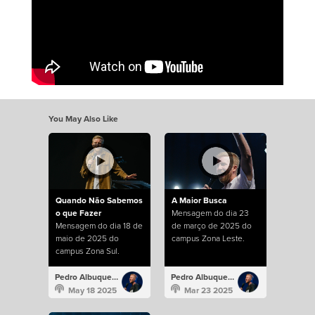
You May Also Like
Quando Não Sabemos
A Maior Busca
o que Fazer
Mensagem do dia 23
Mensagem do dia 18 de
de março de 2025 do
maio de 2025 do
campus Zona Leste.
campus Zona Sul.
Pedro Albuquerque
Pedro Albuquerque
May 18 2025
Mar 23 2025