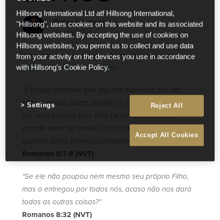
Hillsong International Ltd atf Hillsong International,
Pedro Albuquerque
"Hillsong", uses cookies on this website and its associated
Nov 13 2022
Hillsong websites. By accepting the use of cookies on
Hillsong websites, you permit us to collect and use data
Desculpe, este conteúdo só está disponível em
from your activity on the devices you use in accordance
English
e
Português do Brasil
.
with Hillsong's Cookie Policy.
“É pouco provável que alguém morresse por um
justo, embora talvez alguém se dispusesse a morrer
Settings
Reject All
por uma pessoa boa. Mas Deus nos prova seu
grande amor ao enviar Cristo para morrer por nós
Accept All Cookies
quando ainda éramos pecadores.”
Romanos 5:7-8 (NVT)
“Se ele não poupou nem mesmo seu próprio Filho,
mas o entregou por todos nós, acaso não nos dará
todas as outras coisas?”
Romanos 8:32 (NVT)