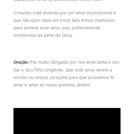
O mundo está sedento por um amor incondicional e
que não quer nada em troca. Nós fomos chamados
para semear esse amor que, primeiramente,
recebemos da parte de Deus.
Oração:
Pai, muito obrigado por nos amar tanto e nos
dar o Seu Filho Unigênito. Que este amor venha a
encher os nossos corações para que possamos Te
amar e amar ao nosso próximo. Amém.