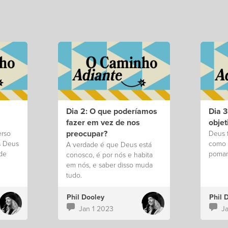
Dia 2: O que poderíamos
Dia 3
fazer em vez de nos
objet
preocupar?
erso
Deus f
s Deus
como 
A verdade é que Deus está
de
pomar
conosco, é por nós e habita
em nós, e saber disso muda
tudo.
Phil Dooley
Phil 
Jan 1 2023
J