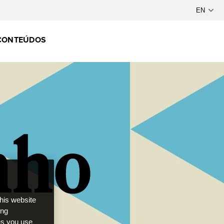
CONTEÚDOS
this website
ong
ces you use