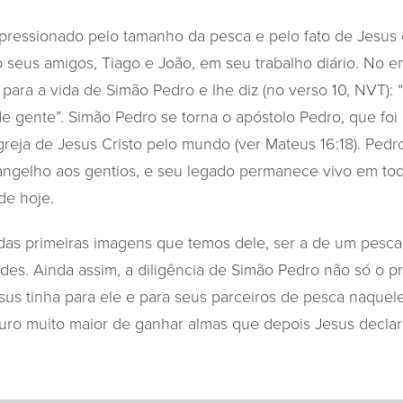
pressionado pelo tamanho da pesca e pelo fato de Jesus 
o seus amigos, Tiago e João, em seu trabalho diário. No e
para a vida de Simão Pedro e lhe diz (no verso 10, NVT): 
e gente”. Simão Pedro se torna o apóstolo Pedro, que foi
greja de Jesus Cristo pelo mundo (ver Mateus 16:18). Pedr
angelho aos gentios, e seu legado permanece vivo em toda
de hoje.
das primeiras imagens que temos dele, ser a de um pesc
edes. Ainda assim, a diligência de Simão Pedro não só o p
us tinha para ele e para seus parceiros de pesca naque
turo muito maior de ganhar almas que depois Jesus declar