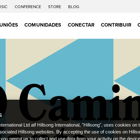
USIC
CONFERENCE
STORE
BLOG
UNIÕES
COMUNIDADES
CONECTAR
CONTRIBUIR
S
nternational Ltd atf Hillsong International, "Hillsong", uses cookies on 
ssociated Hillsong websites. By accepting the use of cookies on Hills
 you permit us to collect and use data from your activity on the devi