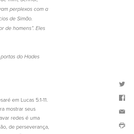
avam perplexos com a
cios de Simão.
dor de homens”.
Eles
s portas do Hades
aré em Lucas 5:1-11.
ra mostrar seus
Lavar redes é uma
dão, de perseverança,