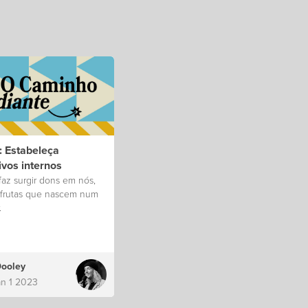
: Estabeleça
ivos internos
az surgir dons em nós,
frutas que nascem num
.
Dooley
an 1 2023