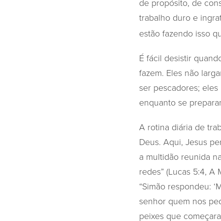
de propósito, de con
trabalho duro e ingr
estão fazendo isso 
É fácil desistir qua
fazem. Eles não larg
ser pescadores; eles
enquanto se preparam
A rotina diária de tr
Deus. Aqui, Jesus pe
a multidão reunida n
redes” (Lucas 5:4, A
“Simão respondeu: ‘M
senhor quem nos pede
peixes que começaram