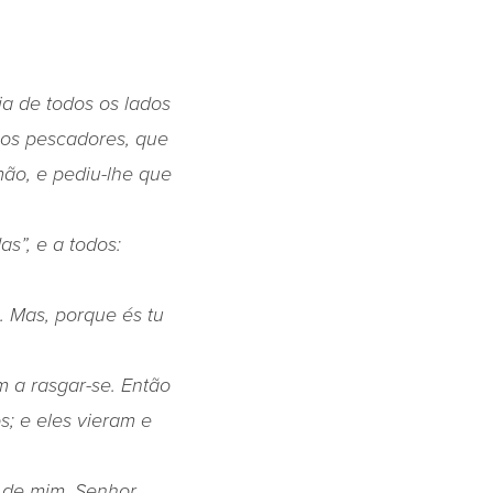
ia de todos os lados
elos pescadores, que
mão, e pediu-lhe que
s”, e a todos:
. Mas, porque és tu
m a rasgar-se.
Então
s; e eles vieram e
 de mim, Senhor,