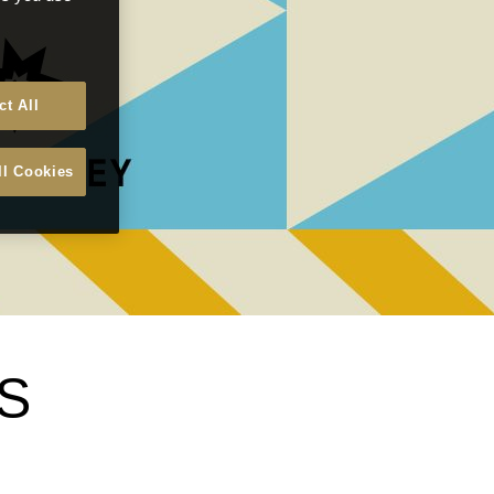
ct All
ll Cookies
ES