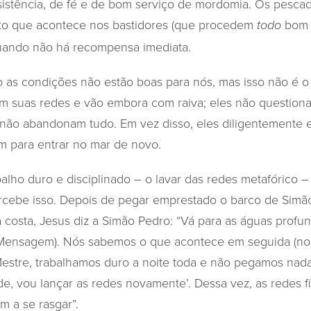
sistência, de fé e de bom serviço de mordomia. Os pesca
ato que acontece nos bastidores (que procedem
bom s
todo
quando não há recompensa imediata.
ndo as condições não estão boas para nós, mas isso não é 
am suas redes e vão embora com raiva; eles não questio
 não abandonam tudo. Em vez disso, eles diligentemente 
 para entrar no mar de novo.
abalho duro e disciplinado – o lavar das redes metafórico 
rcebe isso. Depois de pegar emprestado o barco de Simã
a costa, Jesus diz a Simão Pedro: “Vá para as águas profu
 Mensagem). Nós sabemos o que acontece em seguida (nos
estre, trabalhamos duro a noite toda e não pegamos nada
, vou lançar as redes novamente’. Dessa vez, as redes f
 a se rasgar”.