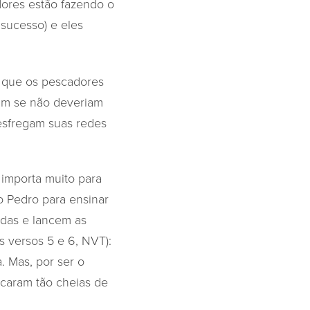
dores estão fazendo o
ucesso) e eles
o que os pescadores
nam se não deveriam
esfregam suas redes
– importa muito para
o Pedro para ensinar
ndas e lancem as
 versos 5 e 6, NVT):
. Mas, por ser o
icaram tão cheias de