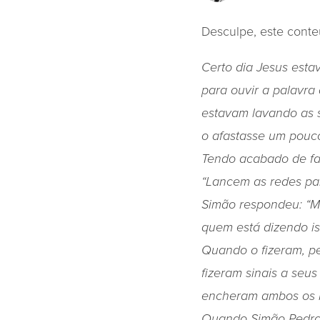
Desculpe, este conte
Certo dia Jesus esta
para ouvir a palavra
estavam lavando as 
o afastasse um pouco
Tendo acabado de fal
“Lancem as redes par
Simão respondeu: “Me
quem está dizendo ist
Quando o fizeram, p
fizeram sinais a seu
encheram ambos os b
Quando Simão Pedro v