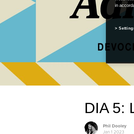
in accord
Setting
DIA 5
Phil Dooley
Jan 1 2023