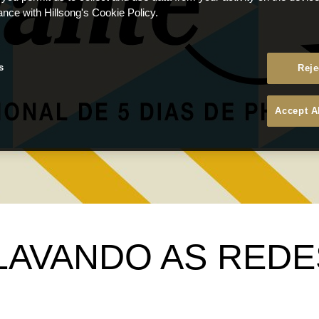
ance with Hillsong's Cookie Policy.
s
Reje
Accept A
: LAVANDO AS RED