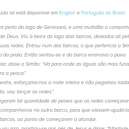
údo só está disponível em
English
e
Português do Brasil
.
va perto do lago de Genesaré
, e uma multidão o comprim
 de Deus.
Viu à beira do lago dois barcos, deixados ali p
suas redes.
Entrou num dos barcos, o que pertencia a Si
 da praia. Então sentou-se e do barco ensinava o povo.
ar, disse a Simão: “Vá para onde as águas são mais funda
a a pesca”.
stre, esforçamo-nos a noite inteira e não pegamos nada
o, vou lançar as redes”.
egaram tal quantidade de peixes que as redes começara
s companheiros no outro barco, para que viessem ajudá-lo
arcos, ao ponto de começarem a afundar.
iu isso, prostrou-se aos pés de Jesus e disse: “Afasta-te