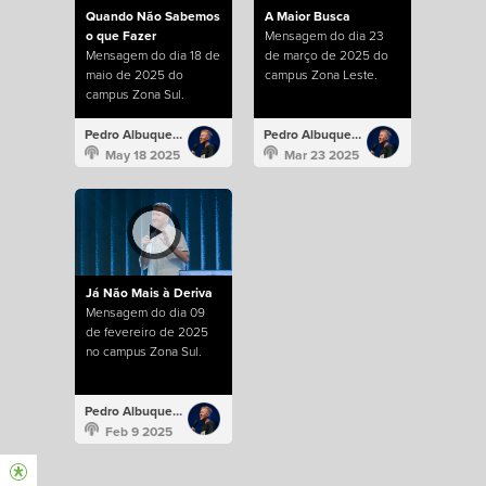
Quando Não Sabemos
A Maior Busca
o que Fazer
Mensagem do dia 23
Mensagem do dia 18 de
de março de 2025 do
maio de 2025 do
campus Zona Leste.
campus Zona Sul.
Pedro Albuquerque
Pedro Albuquerque
May 18 2025
Mar 23 2025
Já Não Mais à Deriva
Mensagem do dia 09
de fevereiro de 2025
no campus Zona Sul.
Pedro Albuquerque
Feb 9 2025