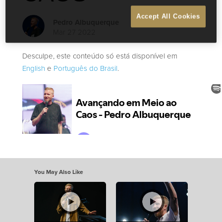
Accept All Cookies
Pedro Albuquerque
Mar 27 2022
Desculpe, este conteúdo só está disponível em
English
e
Português do Brasil
.
You May Also Like