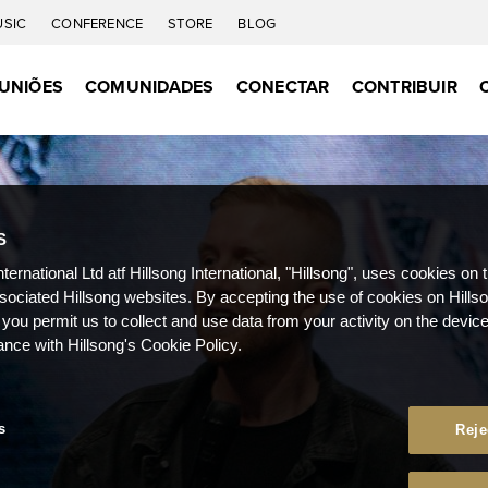
USIC
CONFERENCE
STORE
BLOG
UNIÕES
COMUNIDADES
CONECTAR
CONTRIBUIR
S
nternational Ltd atf Hillsong International, "Hillsong", uses cookies on 
ssociated Hillsong websites. By accepting the use of cookies on Hills
 you permit us to collect and use data from your activity on the devi
ance with Hillsong's Cookie Policy.
s
Reje