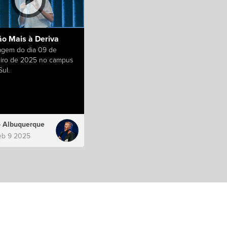
ão Mais à Deriva
gem do dia 09 de
eiro de 2025 no campus
ul.
 Albuquerque
eb 9 2025