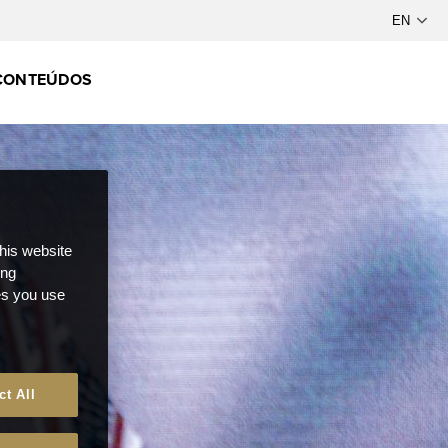
CONTEÚDOS
this website
ong
ces you use
ct All