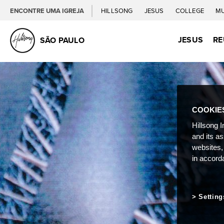
ENCONTRE UMA IGREJA
HILLSONG
JESUS
COLLEGE
M
JESUS
RE
SÃO PAULO
COOKIE
Hillsong I
and its a
websites,
in accord
Setting