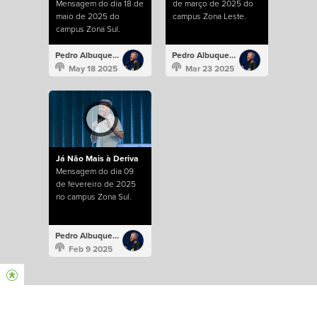
Mensagem do dia 18 de
de março de 2025 do
maio de 2025 do
campus Zona Leste.
campus Zona Sul.
Pedro Albuquerque
Pedro Albuquerque
May 18 2025
Mar 23 2025
Já Não Mais à Deriva
Mensagem do dia 09
de fevereiro de 2025
no campus Zona Sul.
Pedro Albuquerque
Feb 9 2025