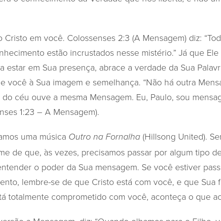
io Cristo em você. Colossenses 2:3 (A Mensagem) diz: “Tod
nhecimento estão incrustados nesse mistério.” Já que Ele
 estar em Sua presença, abrace a verdade da Sua Palavr
rme você à Sua imagem e semelhança. “Não há outra Men
xo do céu ouve a mesma Mensagem. Eu, Paulo, sou mensag
nses 1:23 – A Mensagem).
ntamos uma música
(Hillsong United). 
Outro na Fornalha
me de que, às vezes, precisamos passar por algum tipo de
 entender o poder da Sua mensagem. Se você estiver pas
ento, lembre-se de que Cristo está com você, e que Sua 
stá totalmente comprometido com você, aconteça o que ac