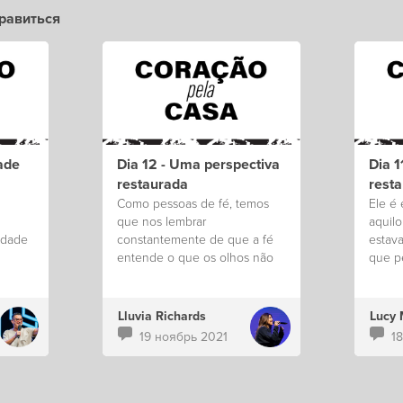
равиться
ade
Dia 12 - Uma perspectiva
Dia 1
restaurada
rest
Como pessoas de fé, temos
Ele é 
que nos lembrar
aquil
idade
constantemente de que a fé
estav
entende o que os olhos não
que p
compreendem.
perdid
Lluvia Richards
Lucy
19 ноябрь 2021
1