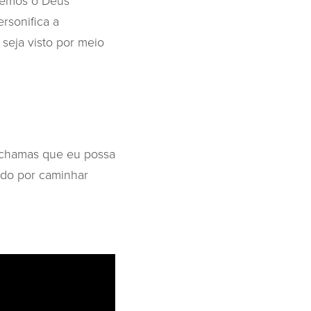
 vemos o Deus
rsonifica a
 seja visto por meio
s chamas que eu possa
ado por caminhar