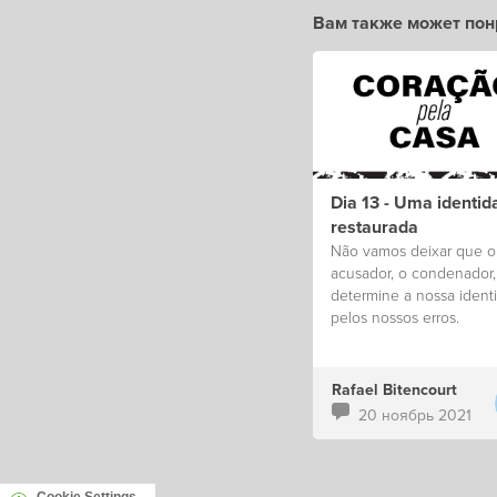
Вам также может пон
Dia 13 - Uma identid
restaurada
Não vamos deixar que o
acusador, o condenador,
determine a nossa ident
pelos nossos erros.
Rafael Bitencourt
20 ноябрь 2021