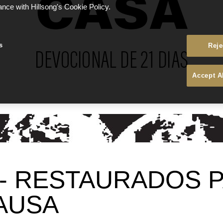
ance with Hillsong's Cookie Policy.
s
Reje
Accept A
4 - RESTAURADOS 
AUSA