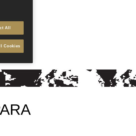
ct All
ll Cookies
PARA