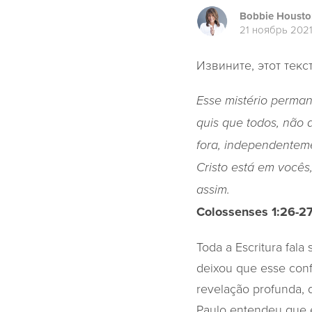
Bobbie Housto
21 ноябрь 202
Извините, этот текс
Esse mistério perma
quis que todos, não 
fora, independentemen
Cristo está em vocês
assim.
Colossenses 1:26-2
Toda a Escritura fala
deixou que esse conf
revelação profunda, 
Paulo entendeu que e