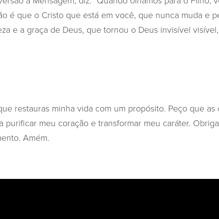
 versão a Mensagem, diz: “Quando olhamos para o Filho,
ação é que o Cristo que está em você, que nunca muda e pe
leza e a graça de Deus, que tornou o Deus invisível visível,
que restauras minha vida com um propósito. Peço que a
ra purificar meu coração e transformar meu caráter. Obrig
ento. Amém.