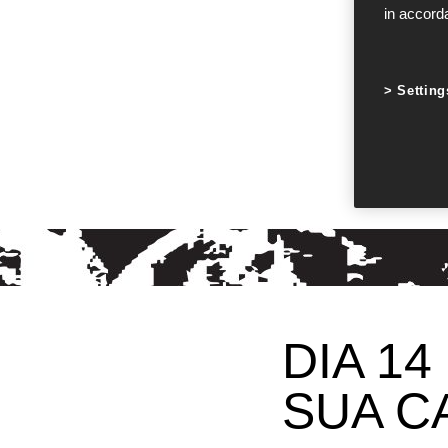
in accord
Setting
DIA 1
SUA C