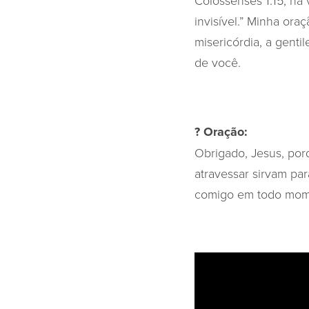
Colossenses 1:15, na
invisível.” Minha or
misericórdia, a genti
de você.
? Oração:
Obrigado, Jesus, por
atravessar sirvam pa
comigo em todo mom