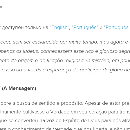
n
1
т доступен только на “
English
”, “
Português
” и “
Português 
neceu sem ser esclarecido por muito tempo, mas agora 
apenas os judeus, conhecessem esse rico e glorioso segr
te de origem e de filiação religiosa. O mistério, em pouc
, e isso dá a vocês a esperança de participar da glória d
7 (A Mensagem)
 sobre a busca de sentido e propósito. Apesar de estar pre
inamento cultivasse a Verdade em seu coração para tran
que se converteu na voz do Espírito de Deus para nós atra
ra o conhecimento da Verdade que nos liberta, e não um