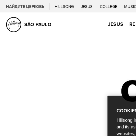
НАЙДИТЕ ЦЕРКОВЬ
HILLSONG
JESUS
COLLEGE
MUSI
JESUS
RE
SÃO PAULO
COOKIE
Hillsong I
and its a
websites,