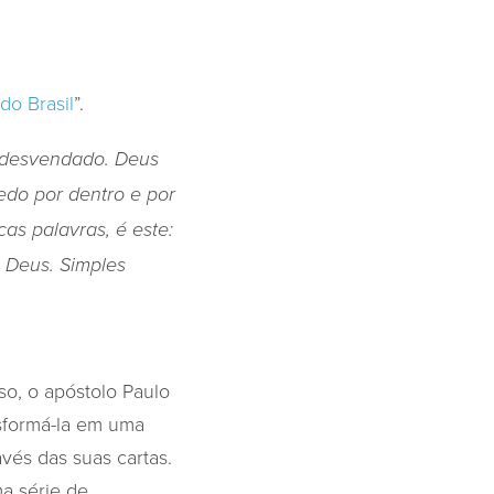
do Brasil
”.
é desvendado. Deus
edo por dentro e por
as palavras, é este:
e Deus. Simples
so, o apóstolo Paulo
sformá-la em uma
vés das suas cartas.
a série de