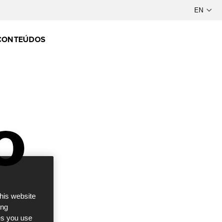
CONTEÚDOS
this website
ong
ces you use