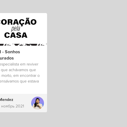
1 - Sonhos
aurados
especialista em reviver
o que achávamos que
a morto, em encontrar o
ensávamos que estava
o.
 Mendez
8 ноябрь 2021