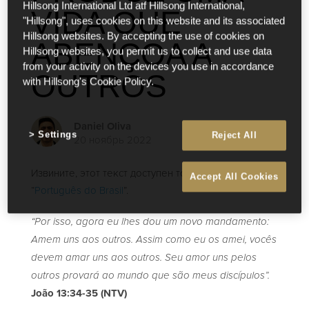
Hillsong International Ltd atf Hillsong International,
VIDA QUE
"Hillsong", uses cookies on this website and its associated
Hillsong websites. By accepting the use of cookies on
ABENÇOA A
Hillsong websites, you permit us to collect and use data
from your activity on the devices you use in accordance
OUTROS
with Hillsong's Cookie Policy.
Daniel Oliva
Settings
Reject All
20 ноябрь 2022
Извините, этот текст доступен только на “
English
” и
Accept All Cookies
“
Português do Brasil
”.
“Por isso, agora eu lhes dou um novo mandamento:
Amem uns aos outros. Assim como eu os amei, vocês
devem amar uns aos outros. Seu amor uns pelos
outros provará ao mundo que são meus discípulos”.
João 13:34-35 (NTV)