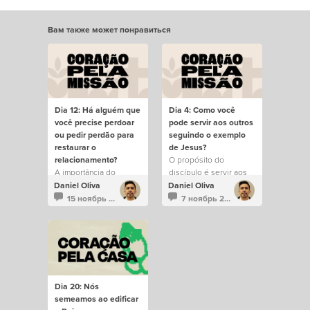
Вам также может понравиться
Dia 12: Há alguém que
Dia 4: Como você
você precise perdoar
pode servir aos outros
ou pedir perdão para
seguindo o exemplo
restaurar o
de Jesus?
relacionamento?
O propósito do
A importância do
discípulo é servir aos
perdão na comunidade.
outros.
Daniel Oliva
Daniel Oliva
15 ноябрь 2024
7 ноябрь 2024
Dia 20: Nós
semeamos ao edificar