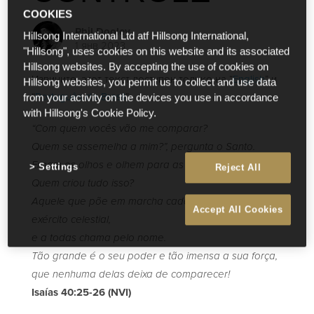
COOKIES
Phil Dooley
Hillsong International Ltd atf Hillsong International,
1 янв 2023
"Hillsong", uses cookies on this website and its associated
Hillsong websites. By accepting the use of cookies on
Извините, этот текст доступен только на “
English
” и
Hillsong websites, you permit us to collect and use data
“
Português do Brasil
”.
from your activity on the devices you use in accordance
with Hillsong's Cookie Policy.
“Com quem vocês vão me comparar?
Quem se assemelha a mim?”, pergunta o Santo.
Ergam os olhos e olhem para as alturas.
Settings
Reject All
Quem criou tudo isso?
Aquele que põe em marcha cada estrela do seu
Accept All Cookies
exército celestial,
e a todas chama pelo nome.
Tão grande é o seu poder e tão imensa a sua força,
que nenhuma delas deixa de comparecer!
Isaías 40:25-26 (NVI)