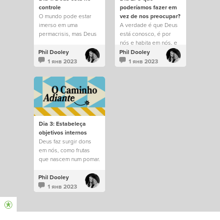
controle
poderíamos fazer em
O mundo pode estar
vez de nos preocupar?
imerso em uma
A verdade é que Deus
permacrisis, mas Deus
está conosco, é por
permanece no controle
nós e habita em nós, e
de tudo.
saber disso muda tudo.
Phil Dooley
Phil Dooley
1 янв 2023
1 янв 2023
Dia 3: Estabeleça
objetivos internos
Deus faz surgir dons
em nós, como frutas
que nascem num pomar.
Phil Dooley
1 янв 2023