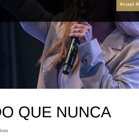
Accept A
DO QUE NUNCA
lves