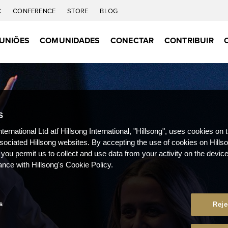
C
CONFERENCE
STORE
BLOG
UNIÕES
COMUNIDADES
CONECTAR
CONTRIBUIR
S
nternational Ltd atf Hillsong International, "Hillsong", uses cookies on 
ssociated Hillsong websites. By accepting the use of cookies on Hills
 you permit us to collect and use data from your activity on the devi
ance with Hillsong's Cookie Policy.
s
Reje