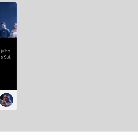
julho
a Sul.