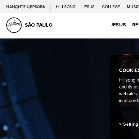
НАЙДИТЕ ЦЕРКОВЬ
HILLSONG
JESUS
COLLEGE
MUSI
JESUS
RE
SÃO PAULO
COOKIE
Hillsong I
and its a
websites,
in accord
Setting