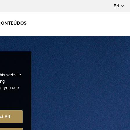
CONTEÚDOS
this website
ong
ces you use
ct All