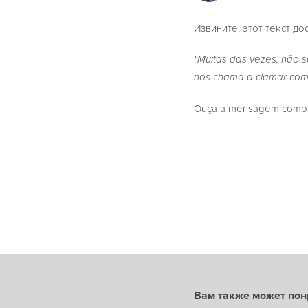
Извините, этот текст до
“Muitas das vezes, não
nos chama a clamar com
Ouça a mensagem complet
Вам также может пон