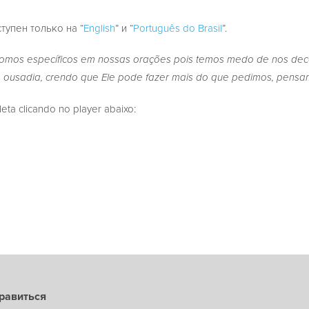
ступен только на “
English
” и “
Português do Brasil
”.
 somos específicos em nossas orações pois temos medo de nos de
 ousadia, crendo que Ele pode fazer mais do que pedimos, pensa
a clicando no player abaixo:
равиться