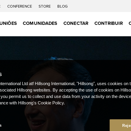
C
CONFERENCE
STORE
BLOG
UNIÕES
COMUNIDADES
CONECTAR
CONTRIBUIR
S
nternational Ltd atf Hillsong International, "Hillsong", uses cookies on 
ssociated Hillsong websites. By accepting the use of cookies on Hills
 you permit us to collect and use data from your activity on the devi
ance with Hillsong's Cookie Policy.
s
Reje