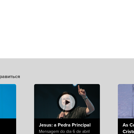
равиться
Jesus: a Pedra Principal
As C
Crist
Mensagem do dia 6 de abril