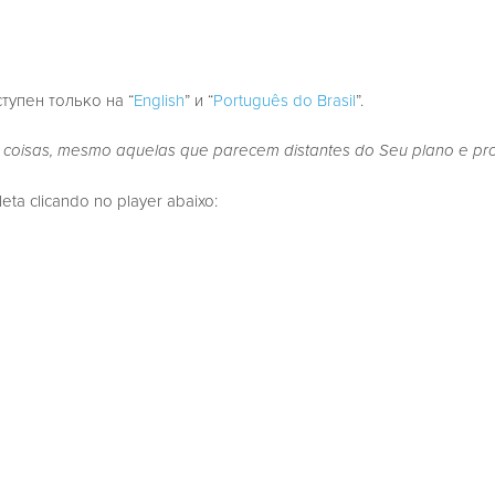
ступен только на “
English
” и “
Português do Brasil
”.
s coisas, mesmo aquelas que parecem distantes do Seu plano e pro
a clicando no player abaixo: