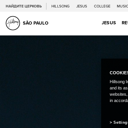
НАЙДИТЕ ЦЕРКОВЬ
HILLSONG
JESUS
COLLEGE
MUSI
JESUS
RE
SÃO PAULO
COOKIE
Hillsong I
and its a
websites,
in accord
Setting