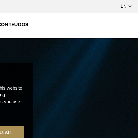
CONTEÚDOS
this website
ong
ces you use
ct All