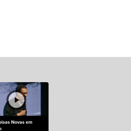
oisas Novas em
o