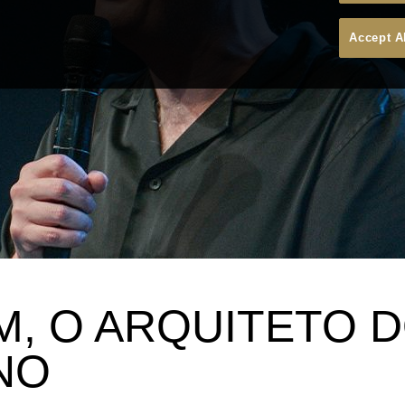
Accept A
M, O ARQUITETO 
NO