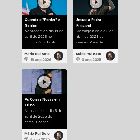
Quando o "Perder" é
Jesus: a Pedra
Ganhar
Principal
Mensagem do dia 19 de
Mensagem do dia 6 de
abril de 2026 no
abril de 2025 do
campus Zona Leste.
campus Zona Sul.
Mário Rui Boto
Mário Rui Boto
19 апр 2026
6 апр 2025
As Coisas Novas em
Cristo
Mensagem do dia 6 de
abril de 2025 do
campus Zona Sul.
Mário Rui Boto
6 апр 2025