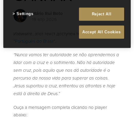
Mário Rui Boto
Settings
Reject All
19 апр 2026
Accept All Cookies
Извините, этот текст доступен только на “
English
” и
“
Português do Brasil
”.
“Nunca vamos ter autoridade se não aprendermos a
lidar com a cruz e o sofrimento. Não há autoridade
sem cruz, pois aquilo que nos dá autoridade é o
percurso da nossa vida para superar as coisas.
Jesus suportou a cruz, enfrentou as afrontas e hoje
está à direita de Deus.”
Ouça a mensagem completa clicando no player
abaixo: