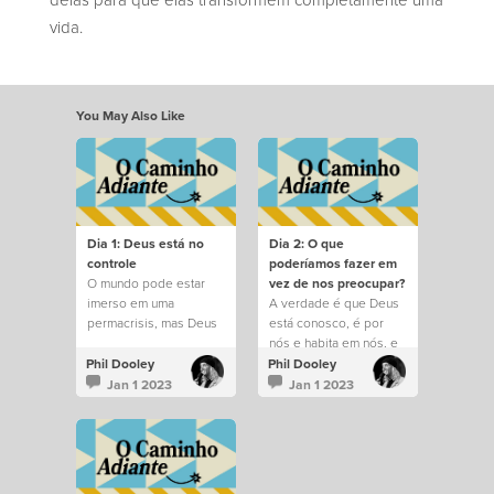
vida.
You May Also Like
Dia 1: Deus está no
Dia 2: O que
controle
poderíamos fazer em
O mundo pode estar
vez de nos preocupar?
imerso em uma
A verdade é que Deus
permacrisis, mas Deus
está conosco, é por
permanece no controle
nós e habita em nós, e
de tudo.
saber disso muda tudo.
Phil Dooley
Phil Dooley
Jan 1 2023
Jan 1 2023