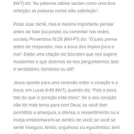
(NVT) diz: “As palavras sábias saciam como uma boa
refeição; as palavras certas dão satisfação”.
Pode soar clichê, mas é mesmo importante pensar
antes de falar (ou postar, ou comentar nas redes
sociais). Provérbios 15:28 (NVI-PT) diz: “O justo pensa
antes de responder, mas a boca dos ímpios jorra o
mal”. Existe uma citação do Sócrates que nos sugere
mudarmos o que dizemos ao nos perguntarmos: isso
é verdadeiro, bondoso ou útil?
Jesus aponta para uma conexão entre o coração e a
boca, em Lucas 6:45 (NVT), quando diz: “Pois a boca
fala do que o coração está cheio”. Se o seu coração
não for mais terno para com Deus; se você tiver
permitido a amargura, a ofensa, o ressentimento ou a
inveja embrenharem-se dentro de você; se você se
sentir inseguro, ferido, orgulhoso ou egocêntrico, terá