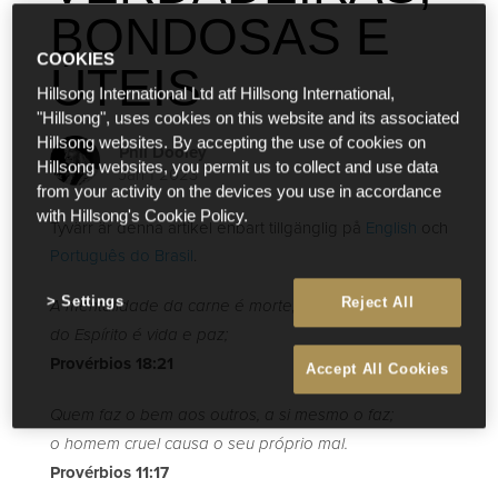
BONDOSAS E
COOKIES
ÚTEIS
Hillsong International Ltd atf Hillsong International,
"Hillsong", uses cookies on this website and its associated
Hillsong websites. By accepting the use of cookies on
Phil Dooley
Hillsong websites, you permit us to collect and use data
Jan 1 2023
from your activity on the devices you use in accordance
with Hillsong's Cookie Policy.
Tyvärr är denna artikel enbart tillgänglig på
English
och
Português do Brasil
.
Settings
Reject All
A mentalidade da carne é morte, mas a mentalidade
do Espírito é vida e paz;
Provérbios 18:21
Accept All Cookies
Quem faz o bem aos outros, a si mesmo o faz;
o homem cruel causa o seu próprio mal.
Provérbios 11:17