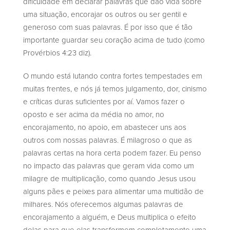
dificuldade em declarar palavras que dão vida sobre
uma situação, encorajar os outros ou ser gentil e
generoso com suas palavras. É por isso que é tão
importante guardar seu coração acima de tudo (como
Provérbios 4:23 diz).
O mundo está lutando contra fortes tempestades em
muitas frentes, e nós já temos julgamento, dor, cinismo
e críticas duras suficientes por aí. Vamos fazer o
oposto e ser acima da média no amor, no
encorajamento, no apoio, em abastecer uns aos
outros com nossas palavras. É milagroso o que as
palavras certas na hora certa podem fazer. Eu penso
no impacto das palavras que geram vida como um
milagre de multiplicação, como quando Jesus usou
alguns pães e peixes para alimentar uma multidão de
milhares. Nós oferecemos algumas palavras de
encorajamento a alguém, e Deus multiplica o efeito
delas para que elas transformem completamente uma