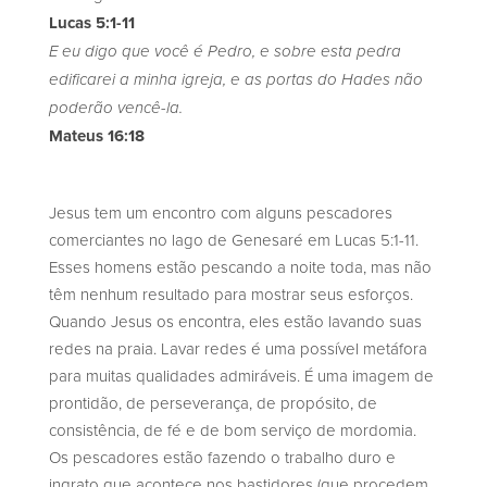
Lucas 5:1-11
E eu digo que você é Pedro, e sobre esta pedra
edificarei a minha igreja, e as portas do Hades
não
poderão vencê-la.
Mateus 16:18
Jesus tem um encontro com alguns pescadores
comerciantes no lago de Genesaré em Lucas 5:1-11.
Esses homens estão pescando a noite toda, mas não
têm nenhum resultado para mostrar seus esforços.
Quando Jesus os encontra, eles estão lavando suas
redes na praia. Lavar redes é uma possível metáfora
para muitas qualidades admiráveis. É uma imagem de
prontidão, de perseverança, de propósito, de
consistência, de fé e de bom serviço de mordomia.
Os pescadores estão fazendo o trabalho duro e
ingrato que acontece nos bastidores (que procedem