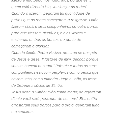
inteira e não pegamos nada. Mas, porque és tu
quem está dizendo isto, vou lançar as redes”.
Quando o fizeram, pegaram tal quantidade de
peixes que as redes começaram a rasgar-se.
Então
fizeram sinais a seus companheiros no outro barco,
para que viessem ajudá-los; e eles vieram e
encheram ambos os barcos, ao ponto de
começarem a afundar.
Quando Simão Pedro viu isso, prostrou-se aos pés
de Jesus e disse: “Afasta-te de mim, Senhor, porque
sou um homem pecador!”
Pois ele e todos os seus
companheiros estavam perplexos com a pesca que
haviam feito,
como também Tiago e João, os filhos
de Zebedeu, sócios de Simão.
Jesus disse a Simão: “Não tenha medo; de agora em
diante você será pescador de homens”.
Eles então
arrastaram seus barcos para a praia, deixaram tudo
e o seguiram.