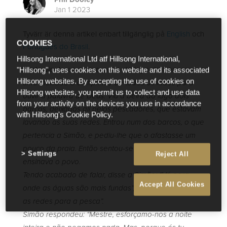
Jan 1 2023
Tyvärr är denna artikel enbart tillgänglig på
English
och
COOKIES
Português do Brasil
.
Hillsong International Ltd atf Hillsong International,
Certo dia Jesus estava perto do lago de Genesaré
, e
"Hillsong", uses cookies on this website and its associated
Hillsong websites. By accepting the use of cookies on
uma multidão o comprimia de todos os lados para
Hillsong websites, you permit us to collect and use data
ouvir a palavra de Deus.
Viu à beira do lago dois
from your activity on the devices you use in accordance
barcos, deixados ali pelos pescadores, que estavam
with Hillsong's Cookie Policy.
lavando as suas redes.
Entrou num dos barcos, o que
pertencia a Simão, e pediu-lhe que o afastasse um
pouco da praia. Então sentou-se e do barco
Settings
Reject All
ensinava o povo.
Tendo acabado de falar, disse a Simão: “Vá para
Accept All Cookies
onde as águas são mais fundas”, e a todos: “Lancem
as redes para a pesca”.
Simão respondeu: “Mestre, esforçamo-nos a noite