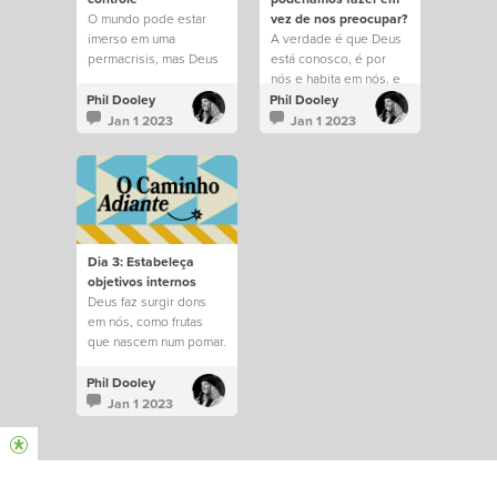
O mundo pode estar
vez de nos preocupar?
imerso em uma
A verdade é que Deus
permacrisis, mas Deus
está conosco, é por
permanece no controle
nós e habita em nós, e
de tudo.
saber disso muda tudo.
Phil Dooley
Phil Dooley
Jan 1 2023
Jan 1 2023
Dia 3: Estabeleça
objetivos internos
Deus faz surgir dons
em nós, como frutas
que nascem num pomar.
Phil Dooley
Jan 1 2023