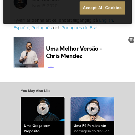
Nov 15 2020
Accept All Cookies
Tyvärr är denna artikel enbart tillgänglig på
English
,
Español
,
Português
och
Português do Brasil
.
You May Also Like
Uma Graça com
Uma Fé Persistente
Propósito
Mensagem do dia 9 de