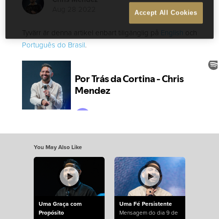
Aug 28 2022
Accept All Cookies
Tyvärr är denna artikel enbart tillgänglig på
English
och
Português do Brasil
.
You May Also Like
Uma Graça com
Uma Fé Persistente
Propósito
Mensagem do dia 9 de