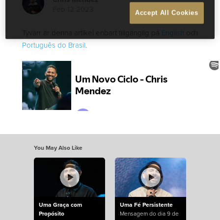
Feb 12 2023
Accept All Cookies
Tyvärr är denna artikel enbart tillgänglig på
English
och
Português do Brasil
.
You May Also Like
Uma Graça com
Uma Fé Persistente
Propósito
Mensagem do dia 9 de