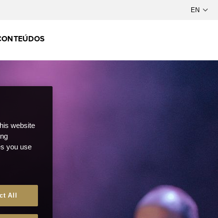
CONTEÚDOS
this website
ong
ces you use
ct All