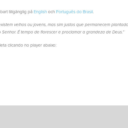
bart tillgänglig på
English
och
Português do Brasil
.
xistem velhos ou jovens, mas sim justos que permanecem plantad
o Senhor. É tempo de florescer e proclamar a grandeza de Deus.”
a clicando no player abaixo: