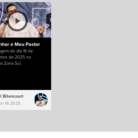
nhor é Meu Pastor
gem do dia 16 de
bro de 2025 no
s Zona Sul.
l Bitencourt
ov 16 2025