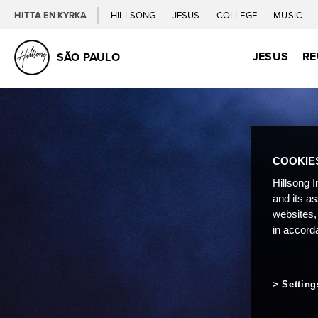
HITTA EN KYRKA
HILLSONG
JESUS
COLLEGE
MUSIC
JESUS
RE
SÃO PAULO
COOKIE
Hillsong I
and its a
websites,
in accord
Setting