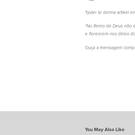
Tyvärr är denna artikel en
“No Reino de Deus não e
e florescem nos átrios d
Ouça a mensagem complet
You May Also Like