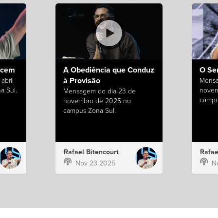
ecem
A Obediência que Conduz
O Se
à Provisão
abril
Mensa
a Sul.
novem
Mensagem do dia 23 de
campu
novembro de 2025 no
campus Zona Sul.
Rafael Bitencourt
Rafae
Nov 23 2025
N