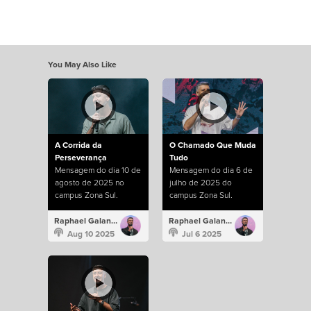
You May Also Like
A Corrida da
O Chamado Que Muda
Perseverança
Tudo
Mensagem do dia 10 de
Mensagem do dia 6 de
agosto de 2025 no
julho de 2025 do
campus Zona Sul.
campus Zona Sul.
Raphael Galante
Raphael Galante
Aug 10 2025
Jul 6 2025