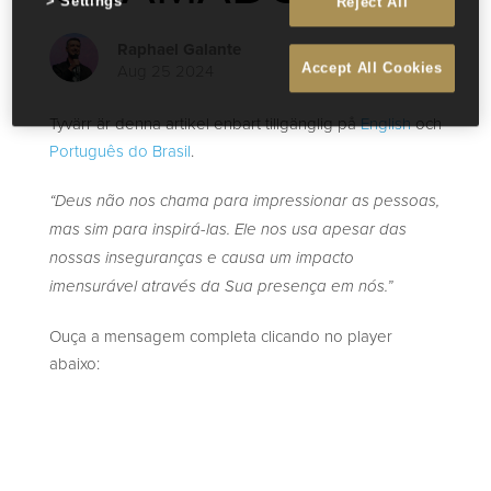
Settings
Reject All
Raphael Galante
Aug 25 2024
Accept All Cookies
Tyvärr är denna artikel enbart tillgänglig på
English
och
Português do Brasil
.
“Deus não nos chama para impressionar as pessoas,
mas sim para inspirá-las. Ele nos usa apesar das
nossas inseguranças e causa um impacto
imensurável através da Sua presença em nós.”
Ouça a mensagem completa clicando no player
abaixo: