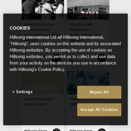
(Deutsch) Start als
(Deutsch) 500
COOKIES
Campus Pastor –
Projekte zur
Einsegnung von Felipe
Unterstützung der
Hillsong International Ltd atf Hillsong International,
Schürch
Ukraine
"Hillsong", uses cookies on this website and its associated
Hillsong websites. By accepting the use of cookies on
Hillsong Germany
Hillsong Germany
Hillsong websites, you permit us to collect and use data
Sep 3 2024
Mar 26 2023
from your activity on the devices you use in accordance
with Hillsong's Cookie Policy.
Settings
Reject All
(English) Kingdom
(Deutsch) TAUFINFO
Builder Event
SESSION
Accept All Cookies
Hillsong Germany
Hillsong Germany