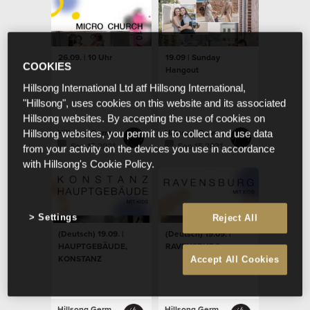
26.09. | 10 Uhr
19.09 | Sunday
COOKIES
Hangout
Hillsong International Ltd atf Hillsong International,
"Hillsong", uses cookies on this website and its associated
Hillsong websites. By accepting the use of cookies on
Hillsong Germany
Hillsong Germany
Hillsong websites, you permit us to collect and use data
Sep 15 2021
Sep 15 2021
from your activity on the devices you use in accordance
with Hillsong's Cookie Policy.
Settings
Reject All
(Deutsch) 19.09. |
(Deutsch) 19.09. |
HAUPTGEBÄUDE,
RAVENSBURG
KONSTANZ
Accept All Cookies
Hillsong Germany
Hillsong Germany