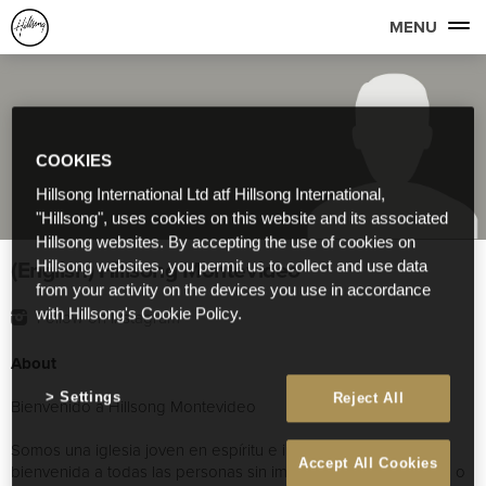
MENU
COOKIES
Hillsong International Ltd atf Hillsong International,
"Hillsong", uses cookies on this website and its associated
Hillsong websites. By accepting the use of cookies on
(English) Hillsong Montevideo
Hillsong websites, you permit us to collect and use data
from your activity on the devices you use in accordance
with Hillsong's Cookie Policy.
Follow on Instagram
About
Settings
Reject All
Bienvenido a Hillsong Montevideo
Somos una iglesia joven en espíritu e inclusiva que da la
Accept All Cookies
bienvenida a todas las personas sin importar su estilo de vida o