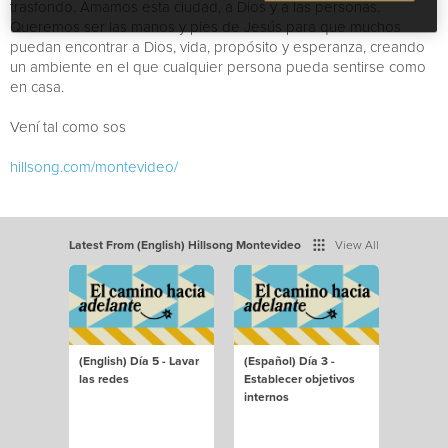
trasfondo. Amamos esta ciudad, a Dios y a las personas.
Queremos ser las manos y pies de Jesús para que muchos
puedan encontrar a Dios, vida, propósito y esperanza, creando
un ambiente en el que cualquier persona pueda sentirse como
en casa.
Vení tal como sos
hillsong.com/montevideo/
Latest From (English) Hillsong Montevideo
View All
(English) Día 5 - Lavar
(Español) Día 3 -
las redes
Establecer objetivos
internos