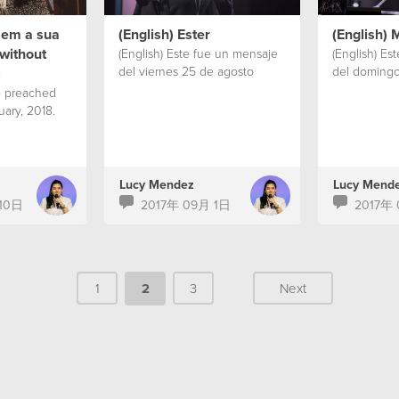
sem a sua
(English) Ester
(English) 
without
(English) Este fue un mensaje
(English) Es
del viernes 25 de agosto
del domingo 
)
e preached
uary, 2018.
Lucy Mendez
Lucy Mend
 10日
2017年 09月 1日
2017年
1
2
3
Next