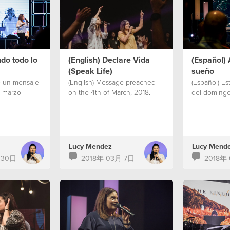
do todo lo
(English) Declare Vida
(Español) 
(Speak Life)
sueño
e un mensaje
(English) Message preached
(Español) E
e marzo
on the 4th of March, 2018.
del domingo
Lucy Mendez
Lucy Mend
 30日
2018年 03月 7日
2018年