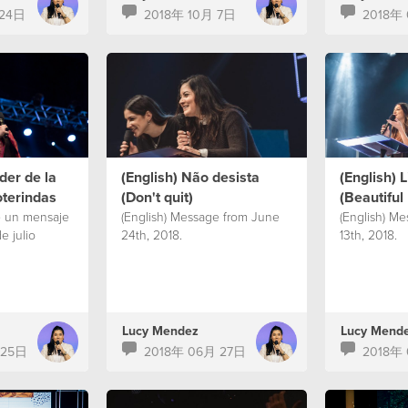
 24日
2018年 10月 7日
2018年
der de la
(English) Não desista
(English)
oterindas
(Don't quit)
(Beautifu
e un mensaje
(English) Message from June
(English) M
e julio
24th, 2018.
13th, 2018.
Lucy Mendez
Lucy Mend
 25日
2018年 06月 27日
2018年