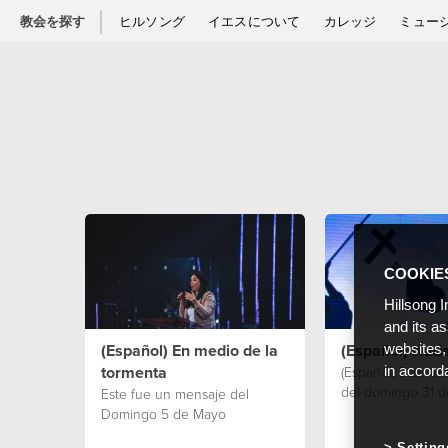
教会を探す
ヒルソング
イエスについて
カレッジ
ミュー
COOKIE
Hillsong I
and its a
(Español) En medio de la
(Español) Nada
websites,
tormenta
(Español) Este fu
in accord
del domingo 31 d
Este fue un mensaje del
Domingo 5 de Mayo
Setting