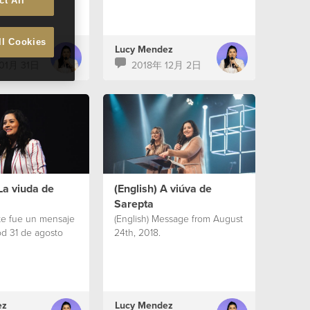
ct All
ll Cookies
ez
Lucy Mendez
01月 31日
2018年 12月 2日
La viuda de
(English) A viúva de
Sarepta
ste fue un mensaje
(English) Message from August
od 31 de agosto
24th, 2018.
ez
Lucy Mendez