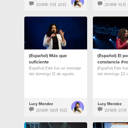
2018年 11月 20日
2018年 10月
(Español) Más que
(Español) El po
suficiente
constancia #n
(Español) Este fue un mensaje
(Español) Este fu
del domingo 12 de agosto
del domingo 22 d
Lucy Mendez
Lucy Mendez
2018年 08月 15日
2018年 07月