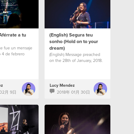
Aférrate a tu
(English) Segura teu
sonho (Hold on to your
dream)
ste fue un mensaje
 4 de febrero
(English) Message preached
on the 28th of January, 2018.
ez
Lucy Mendez
 02月 9日
2018年 01月 30日