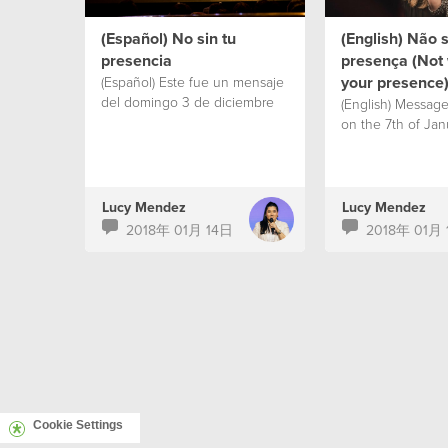
(Español) No sin tu
(English) Não 
presencia
presença (Not 
your presence
(Español) Este fue un mensaje
del domingo 3 de diciembre
(English) Messag
on the 7th of Jan
Lucy Mendez
Lucy Mendez
2018年 01月 14日
2018年 01月
Cookie Settings