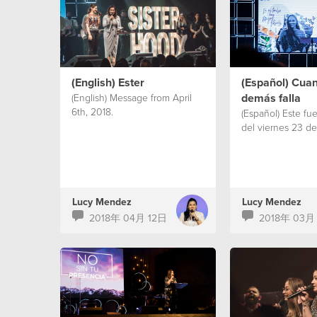
(English) Ester
(Español) Cuan
demás falla
(English) Message from April
6th, 2018.
(Español) Este fu
del viernes 23 d
Lucy Mendez
Lucy Mendez
2018年 04月 12日
2018年 03月