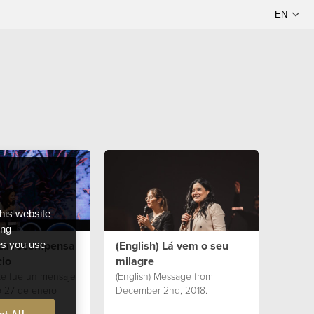
this website
ong
 La recompensa
(English) Lá vem o seu
ces you use
cio
milagre
ste fue un mensaje
(English) Message from
 27 de enero
December 2nd, 2018.