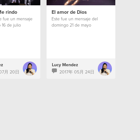
Me rindo
El amor de Dios
te fue un mensaje
Este fue un mensaje del
16 de julio
domingo 21 de mayo
ez
Lucy Mendez
 07月 20日
2017年 05月 24日