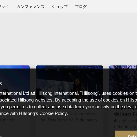
ジック
カンファレンス
ショップ
ブログ
S
nternational Ltd atf Hillsong International, "Hillsong", uses cookies on 
ssociated Hillsong websites. By accepting the use of cookies on Hills
 me faltará
(Español) Levántate
(Español)
 you permit us to collect and use data from your activity on the devi
del sacrifi
e un mensaje
(Español) Este fue un mensaje
ance with Hillsong's Cookie Policy.
e marzo
del Sisterhood del 8 de marzo
(Español) E
del domingo
s