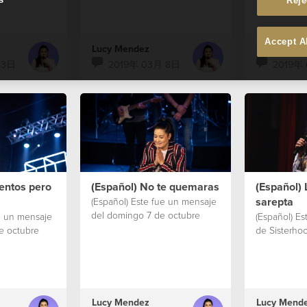
Reje
Accept A
Lucy Mendez
Lucy Mend
 3日
2019年 03月 8日
2019年 
entos pero
(Español) No te quemaras
(Español) 
sarepta
(Español) Este fue un mensaje
del domingo 7 de octubre
e un mensaje
(Español) E
e octubre
de Sisterho
Lucy Mendez
Lucy Mend