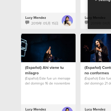
Lucy Mendez
Lucy Mendez
2019年 05月 15日
2019年 04月
(Español) Ahi viene tu
(Español) Cont
milagro
no conformes
(Español) Este fue un mensaje
(Español) Este fu
del domingo 16 de noviembre
del domingo 21 d
Lucy Mendez
Lucy Mendez