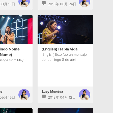
 09月 13日
2018年 08月 24日
 Lindo Nome
(English) Habla vida
l Name)
(English) Este fue un mensaje
del domingo 8 de abril
essage from May
ez
Lucy Mendez
 05月 16日
2018年 04月 12日