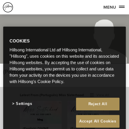
MENU
COOKIES
Hillsong International Ltd atf Hillsong International,
"Hillsong", uses cookies on this website and its associated
Hillsong websites. By accepting the use of cookies on
Hillsong websites, you permit us to collect and use data
(Português) Miss Sisterhood
from your activity on the devices you use in accordance
with Hillsong's Cookie Policy.
Latest From (Português) Miss Sisterhood
View All
Settings
Reject All
Accept All Cookies
(English) DIVINE
(English) Divine