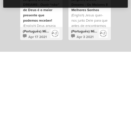
DREAMS - Ouvir “não”
Dreams - Os Maiores E
de Deus é o maior
Melhores Sonhos
presente que
(English) Jesus quer-
podemos receber!
nos junto Dele para que
(English) Deus anseia
antes de encontrarmos
saber as tuas
o amor, nos enchamos
(Português) Miss Sisterhood
(Português) Miss Sisterhood
expectativas mas para
do Verdadeiro Amor
Apr 17 2021
Apr 3 2021
exceder tudo que
que há Nele.
esperas que Ele possa
ter preparado para a tua
vida.