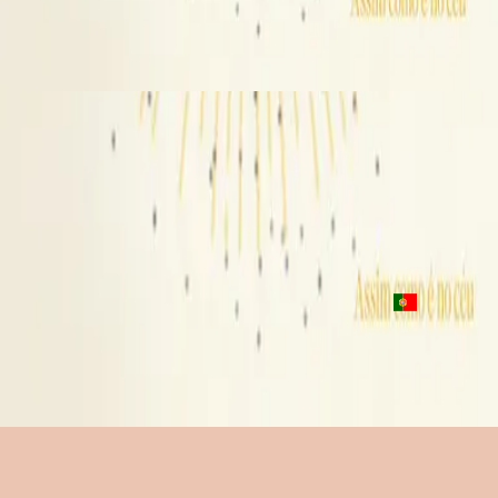
Assim como é no céu
2023
Pra sempre cantarei
Only Wanna Sing - Live
2016
•
Youth Revival (Live)
•
Hillsong Young & Free
Only Wanna Sing - Acoustic
2017
•
Youth Revival Acoustic
•
Hillsong Young & Free
Por Siempre Cantaré
2023
•
Algo Nuevo
•
Hillsong auf Spanisch
Pra sempre cantarei
2023
•
Assim como é no céu
•
Hillsong auf Portugiesisch
Jetzt anhören