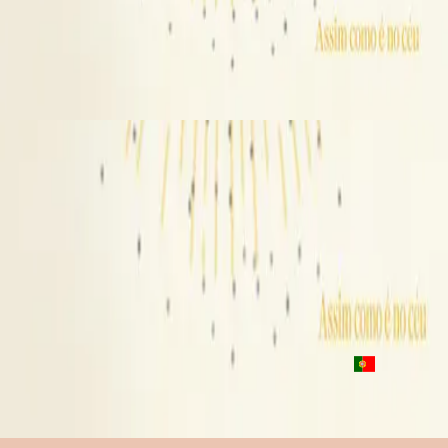
Hillsong auf Portugiesisch
Assim como é no céu
2023
Pronto ou não
Ready Or Not - Live
2019
•
People (Live)
•
Hillsong United
Ready Or Not - Live From Madison Square Garden
2021
•
The People Tour: Live From Madison Square
Garden
•
Hillsong United
Listo O No
2023
•
Listo O No
•
Hillsong auf Spanisch
Listo O No
2023
•
Algo Nuevo
•
Hillsong auf Spanisch
Pronto ou não
2023
•
Assim como é no céu
•
Hillsong auf Portugiesisch
Jetzt anhören