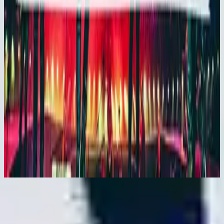
Hillsong auf Spanisch
En Esto Creo
2015
Jetzt anhören
Titelliste