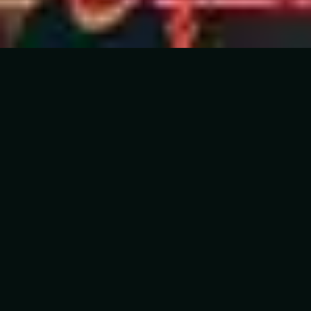
5
En Esto Creo (El Credo)