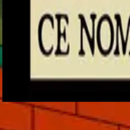
Jetzt anhören
Titelliste
1