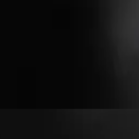
Hillsong auf Französisch
que la lumière soit.
2017