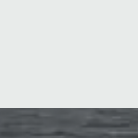
Hillsong Instrumentals
Piano Reflections Vol. 4
2017