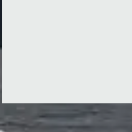
Jetzt anhören
Titelliste
1