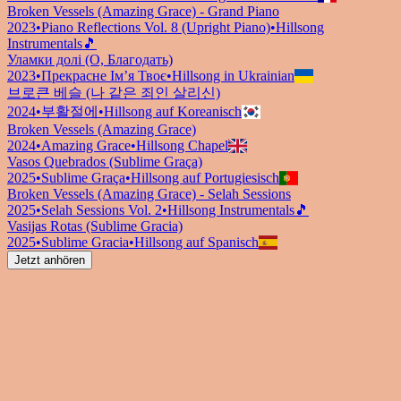
Broken Vessels (Amazing Grace) - Grand Piano
2023
•
Piano Reflections Vol. 8 (Upright Piano)
•
Hillsong
Instrumentals
🎵
Уламки долі (О, Благодать)
2023
•
Прекрасне Ім’я Твоє
•
Hillsong in Ukrainian
브로큰 베슬 (나 같은 죄인 살리신)
2024
•
부활절에
•
Hillsong auf Koreanisch
Broken Vessels (Amazing Grace)
2024
•
Amazing Grace
•
Hillsong Chapel
Vasos Quebrados (Sublime Graça)
2025
•
Sublime Graça
•
Hillsong auf Portugiesisch
Broken Vessels (Amazing Grace) - Selah Sessions
2025
•
Selah Sessions Vol. 2
•
Hillsong Instrumentals
🎵
Vasijas Rotas (Sublime Gracia)
2025
•
Sublime Gracia
•
Hillsong auf Spanisch
Jetzt anhören