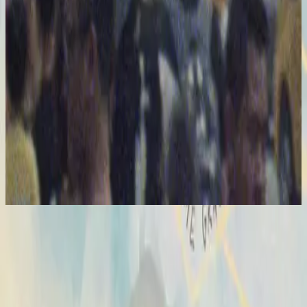
Hillsong United
The People Tour: Live From Madison Square Garden
2021
Broken Vessels (Amazing Grace) - Live From Madison Square Garden
Vasijas Rotas (Sublime Gracia)
2014
•
No Hay Otro Nombre (Spanish)
•
Hillsong auf Spanisch
Vases d'argile (Grâce infinie)
2014
•
Aucun autre nom
•
Hillsong auf Französisch
Broken Vessels (Amazing Grace)