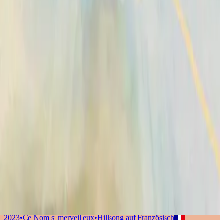
2014
•
No Other Name
•
Hillsong Worship
Broken Vessels (Amazing Grace)
2014
•
No Other Name (Deluxe Edition/Live)
•
Hillsong Worship
Broken Vessels (Amazing Grace) - Alternate Version
2014
•
No Other Name (Deluxe Edition/Live)
•
Hillsong Worship
Krüge Aus Ton
2014
•
Kein Anderer Name
•
Hillsong Deutsch
Разбитые Сосуды (О, Благодать)
2014
•
Нет Другого Имени
•
Hillsong auf Russisch
Broken Vessels (Amazing Grace)
2015
•
Piano Reflections Vol. 2
•
Hillsong Instrumentals
🎵
Vasijas Rotas (Sublime Gracia)
2015
•
En Esto Creo
•
Hillsong auf Spanisch
Vasos Quebrados (Sublime Graça)
2018
•
quão lindo esse nome.
•
Hillsong auf Portugiesisch
壊れた器 (アメージング・グレース)
2019
•
なんて麗しい名
•
Hillsong auf Japanisch
Broken Vessels (Amazing Grace) - Live From Madison Square
Garden
2021
•
The People Tour: Live From Madison Square
Garden
•
Hillsong United
Vasi Rotti (Immensa Grazia)
2022
•
Che Magnifico Nome
•
Hillsong auf Italienisch
Vases d'argile (Grâce infinie)
2023
•
Ce Nom si merveilleux
•
Hillsong auf Französisch