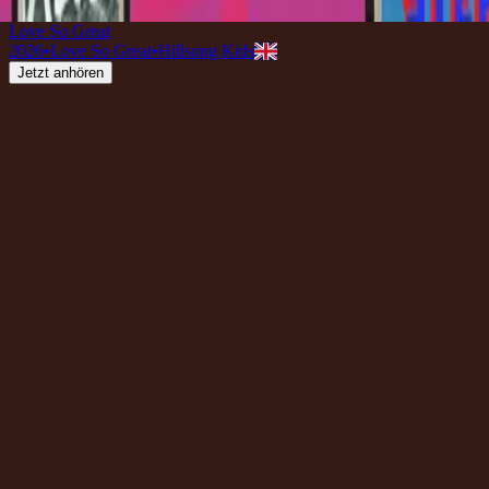
2020
•
จอมราชา
•
Hillsong auf Thailändisch
Love So Great
2026
•
Love So Great
•
Hillsong Kids
Jetzt anhören