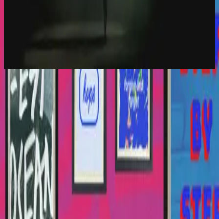
Hillsong Worship
Let there be light.
2016
Love So Great - Live
Love So Great - Live
2016
•
Let there be light.
•
Hillsong Worship
Tu Gran Amor
2017
•
El Eco De Su Voz
•
Hillsong auf Spanisch
Liebe so groß
2017
•
es werde licht.
•
Hillsong Deutsch
Ton grand amour
2017
•
que la lumière soit.
•
Hillsong auf Französisch
祢愛偉大
2018
•
何等榮美的名
•
Hillsong auf Traditionelles Chinesisch
Teu Grande Amor
2018
•
quão lindo esse nome.
•
Hillsong auf Portugiesisch
รักยิ่งใหญ่