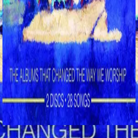
Hillsong Worship
Shout to the Lord (Special Gold Edition)
2008
This Kingdom - Special Gold Edition
Jetzt anhören