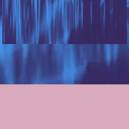
Hillsong en alemán
Dann Auch Ich (100 Milliarden X)
2018
Escuchar ahora
Lista de canciones
1
Dann Auch Ich (100 Milliarden X)