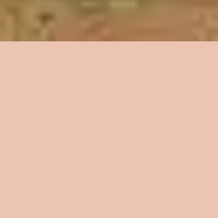
5
És Mais Forte