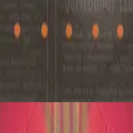
Hillsong En Español
En Mi Lugar
2011